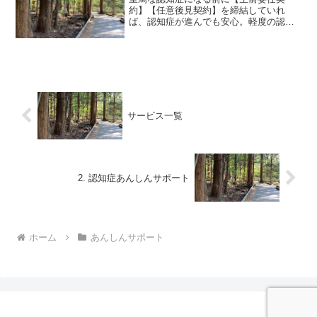
約】【任意後見契約】を締結していれ
ば、認知症が進んでも安心。軽度の認知
症であっても判断能力が残っていれば契
約できる可能性あり。【札幌】認知症あ
んしんサポート・行政書士・任意後見・
生前委任・代理はお任せください。
サービス一覧
2. 認知症あんしんサポート
ホーム
あんしんサポート