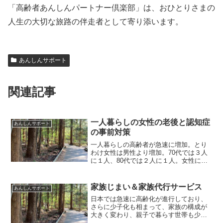
「高齢者あんしんパートナー倶楽部」は、おひとりさまの
人生の大切な旅路の伴走者として寄り添います。
あんしんサポート
関連記事
一人暮らしの女性の老後と認知症
あんしんサポート
の事前対策
一人暮らしの高齢者が急速に増加。とり
わけ女性は男性より増加。70代では３人
に１人、80代では２人に１人。女性にと
って老後の生活設計は非常に重要。認知
症になると誰かの支援が必要。一人暮ら
し女性の老後心配・不安、認知症・もの
家族じまい＆家族代行サービス
あんしんサポート
忘れ・頼みたい・終活
日本では急速に高齢化が進行しており、
さらに少子化も相まって、家族の構成が
大きく変わり、親子で暮らす世帯も少な
くなったため、親の介護や世話を子供が