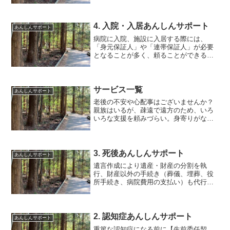
担えないケースが増加しています。従来
の家族の概念にとらわれない、新しい家
族のあり方として「家族じ...
4. 入院・入居あんしんサポート
あんしんサポート
病院に入院、施設に入居する際には、
「身元保証人」や「連帯保証人」が必要
となることが多く、頼ることができる人
がいない場合に身元保証人（身元引受
人）となり、家族に代わって手続きや事
務の対応をいたします。身元保証サービ
ス（身元保証人・身元引受人）...
サービス一覧
あんしんサポート
老後の不安や心配事はございませんか？
親族はいるが、疎遠で遠方のため、いろ
いろな支援を頼みづらい。身寄りがなく
一人暮らし。高齢者住宅や老人ホーム大
変。介護保険、役所の手続き。認知症に
なって、お金や財産のこと、自分で管理
できない。施設に入居。身元保証。
3. 死後あんしんサポート
あんしんサポート
遺言作成により遺産・財産の分割を執
行、財産以外の手続き（葬儀、埋葬、役
所手続き、病院費用の支払い）も代行。
遺言作成支援サービス、葬儀・葬送支
援、遺品処分・諸届解約、お墓見守り。
【札幌】死後安心サポート・相続・遺
言・遺産整理・遺品処分・贈与。
2. 認知症あんしんサポート
あんしんサポート
重篤な認知症になる前に【生前委任契